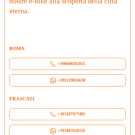
nostre e-bike alla scoperta della città
eterna.
ROMA
+390698185055
+393519816630
FRASCATI
+393207977485
+393487628116