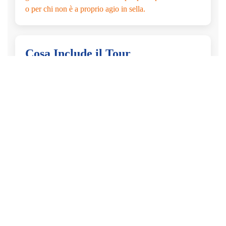
o per chi non è a proprio agio in sella.
Cosa Include il Tour
• Noleggio e-bike • Casco • Guida esperta per tutta la
durata del tour • Percorso guidato lungo l’intero tragitto
• Supporto tecnico di base in caso di necessità lungo il
tragitto • Gelato tipico
Non incluse
• Spese personali extra rispetto alla degustazione •
Eventuali ingressi a musei o siti non esplicitamente
indicati • Assicurazioni personali aggiuntive