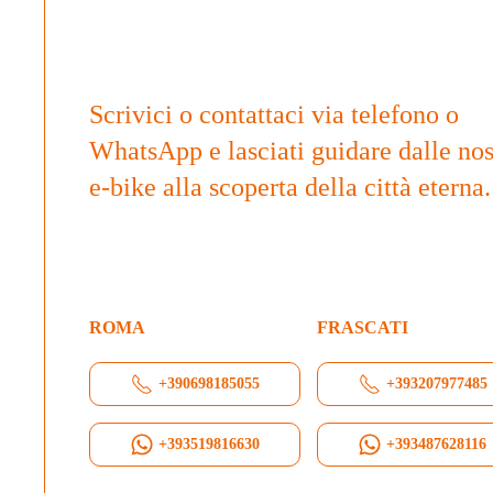
Scrivici o contattaci via telefono o
WhatsApp e lasciati guidare dalle nos
e-bike alla scoperta della città eterna.
ROMA
FRASCATI
+390698185055
+393207977485
+393519816630
+393487628116