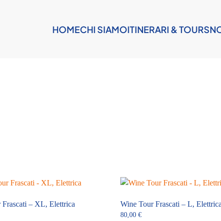
HOME
CHI SIAMO
ITINERARI & TOURS
NO
Frascati – XL, Elettrica
Wine Tour Frascati – L, Elettric
80,00
€