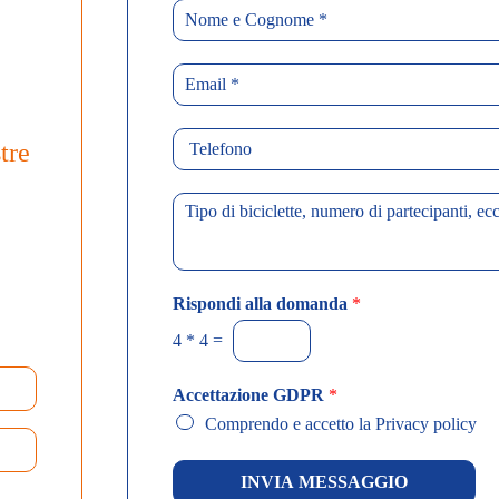
N
o
m
E
e
m
*
a
T
i
tre
e
l
l
*
M
e
e
f
s
o
s
n
a
o
Rispondi alla domanda
*
g
g
4
*
4
=
i
o
Accettazione GDPR
*
*
Comprendo e accetto la Privacy policy
INVIA MESSAGGIO