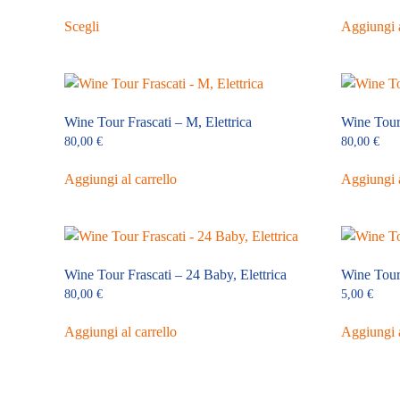
Questo
di
Scegli
prezzo:
Aggiungi a
prodotto
da
ha
5,00 €
più
a
varianti.
80,00 €
Le
Wine Tour Frascati – M, Elettrica
Wine Tour
opzioni
80,00
€
80,00
€
possono
Aggiungi al carrello
essere
Aggiungi a
scelte
nella
pagina
del
Wine Tour Frascati – 24 Baby, Elettrica
Wine Tour 
prodotto
80,00
€
5,00
€
Aggiungi al carrello
Aggiungi a